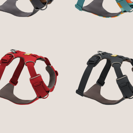
RUFFWEAR
51,89 €
51,89 €
RONT RANGE® DOG
FRONT RANGE® D
HARNESS - RED
HARNESS - BASAL
ANYON - RUFFWEAR
GRAY - RUFFWEA
51,89 €
51,89 €