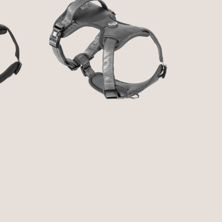
D
GOTCHA! SMART ID
SPORT HARNESS -
O
MATRIX 2.0 CINZA
44,90 € — 59,90 €