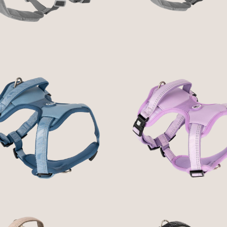
68,99 € — 88,99 €
68,99 € — 88,99 €
GOTCHA! SMART ID
GOTCHA! SMART I
SPORT HARNESS -
SPORT HARNESS -
MATRIX 2.0 AZUL
MATRIX 2.0 LILÁS
44,90 € — 59,90 €
44,90 € — 59,90 €