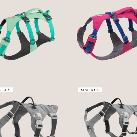
FLAGLINE™ DOG
FLAGLINE™ DOG
HARNESS WITH
HARNESS WITH
NDLE - SAGE GREEN
HANDLE - ALPENGL
- RUFFWEAR
PINK - RUFFWEA
79,49 €
79,49 €
STOCK
SEM STOCK
AFEGUARD HARNESS
SAFEGUARD HARNE
CO - STRAWBERRY -
ECO - OCEAN - HAR
RNES DE 3 PONTOS -
DE 3 PONTOS -
HURTTA
HURTTA