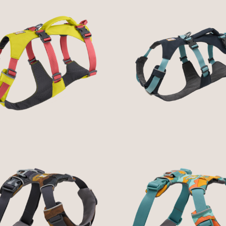
FLAGLINE™ DOG
FLAGLINE™ DOG
HARNESS WITH
HARNESS WITH
HANDLE - LICHEN
HANDLE - BASALT
GREEN - RUFFWEAR
GRAY - RUFFWEA
79,49 €
79,49 €
RONT RANGE® DOG
FRONT RANGE® D
HARNESS -
HARNESS - SPRIN
MOONLIGHT
MOUNTAINS -
MOUNTAINS -
RUFFWEAR