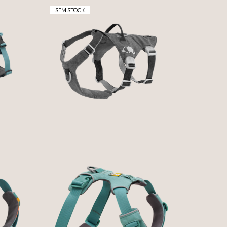
SEM STOCK
SAFEGUARD HARNESS
ECO - BLACKBERRY -
HARNES DE 3 PONTOS -
R
HURTTA
68,99 € — 88,99 €
OG
FRONT RANGE® DOG
G
HARNESS - RIVER ROCK
GREEN - RUFFWEAR