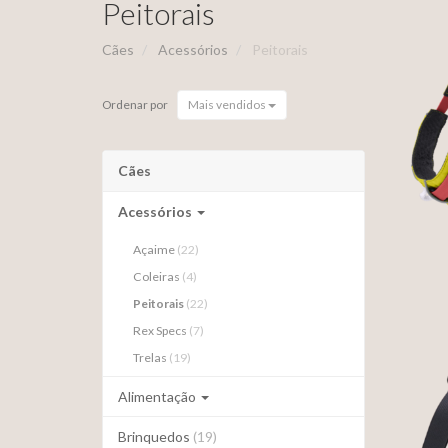
Peitorais
Cães
Acessórios
Peitorais
Ordenar por
Mais vendidos
Cães
Acessórios
Açaime
(22)
Coleiras
(4)
Peitorais
(22)
Rex Specs
(7)
F
Trelas
(19)
Alimentação
Brinquedos
(19)