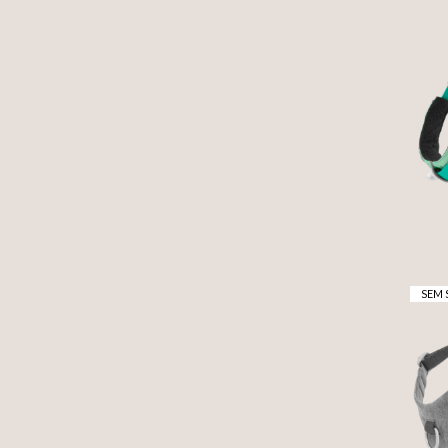
HA
SEM 
S
E
HA