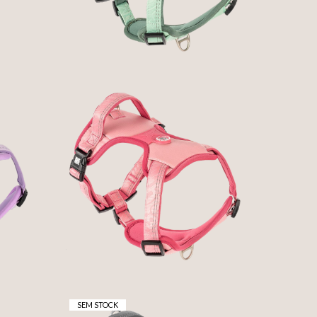
D
GOTCHA! SMART ID
SPORT HARNESS -
MATRIX 2.0 ROSA
44,90 € — 59,90 €
SEM STOCK