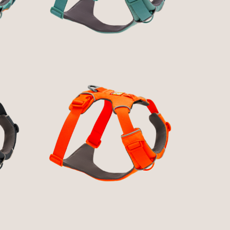
51,89 €
OG
FRONT RANGE® DOG
T
HARNESS - BLAZE
R
ORANGE - RUFFWEAR
51,89 €