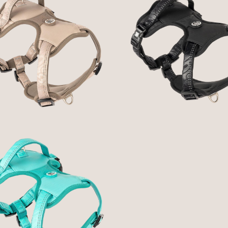
GOTCHA! SMART ID
GOTCHA! SMART I
SPORT HARNESS -
SPORT HARNESS -
MATRIX 2.0 AREIA
MATRIX 2.0 PRET
44,90 € — 59,90 €
44,90 € — 59,90 €
GOTCHA! SMART ID
SPORT HARNESS -
TRIX 2.0 TURQUESA
44,90 € — 59,90 €