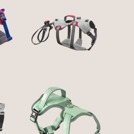
DOUBLEBACK™ FULL
OW
BODY DOG HARNESS
R
180,81 €
SS
GOTCHA! SMART ID
NES
SPORT HARNESS -
MATRIX 2.0 SÁLVIA
44,90 € — 59,90 €