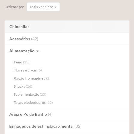
Ordenar por
Mais vendidos
Chinchilas
Acessórios
(42)
Alimentação
Feno
(25)
Flores e Ervas
(6)
Ração Homogénea
(2)
Snacks
(26)
Suplementação
(25)
Taças e bebedouros
(22)
Areia e Pó de Banho
(4)
Brinquedos de estimulação mental
(32)