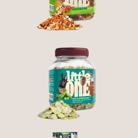
3,30 €
A
FLOCOS DE ERVILHA -
LITTLE ONE
2,50 €