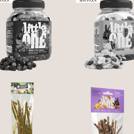
STOCK
SEM STOCK
MIX DE BAGAS
MIX DE FRUTA - LIT
DESIDRATADAS -
ONE
LITTLE ONE
3,50 €
4,20 €
YUMMY BRANCHE
ESPIGAS DE PAINÇO
COM PÉTALAS E ERV
FRANCÊS AMARELO
- LITTLE ONE
2,85 €
2,35 €