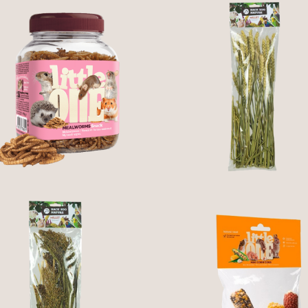
TENÉBRIOS
DESIDRATADOS -
ESPIGA DE TRIGO (5
LITTLE ONE
3,95 €
4,10 €
SPIGA DE PANICUM
MINI ESPIGAS DE
(50G)
MILHO (PARA PIPOC