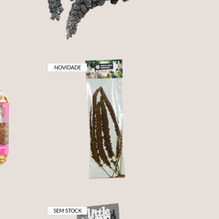
NOVIDADE
-
ESPIGAS DE PAINÇO
FRANCÊS VERMELHO
2,85 €
SEM STOCK