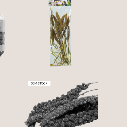
TLE
ESPIGA DE SETARIA
ITALICA (50G)
3,95 €
SEM STOCK
S
ESPIGAS DE PAINÇO
AS
VERMELHO100G (RED
MILLET)
3,35 €