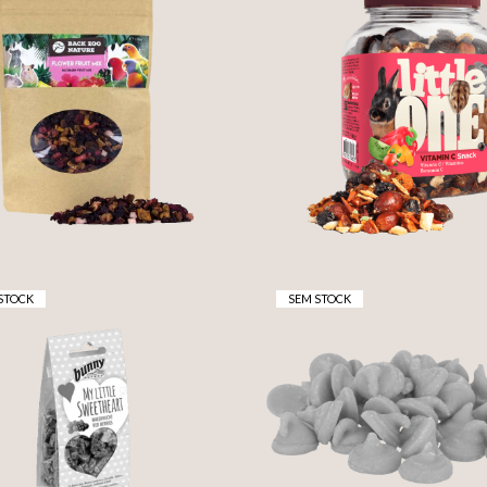
MIX VITAMINA C -
FLOWER FRUIT MIX
LITTLE ONE
8,95 €
5,30 €
STOCK
SEM STOCK
SNACKS DE FRUTOS
ERMELHOS - BUNNY
DROPS DE CENOU
NATURE
2,30 €
2,71 €