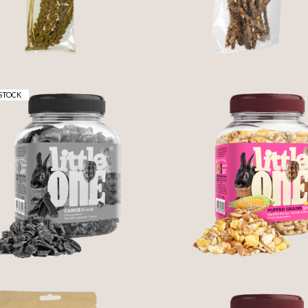
STOCK
LFARROBA - LITTLE
CEREAIS TUFADOS 
ONE
LITTLE ONE
2,50 €
2,60 €