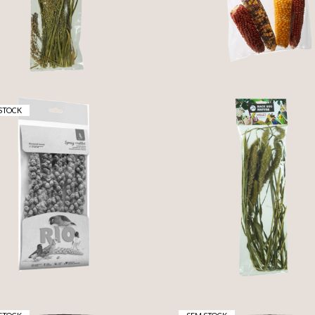
3,95 €
3,25 €
STOCK
ESPIGAS DE PAINÇO
ESPIGA DE SETARI
100G (MILLET)
(50G)
1,90 €
3,95 €