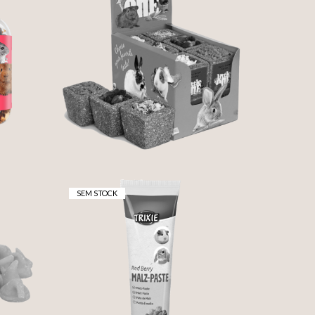
TAÇA COMESTIVEL
COM BOTÕES DE
ROSEIRA- LITTLE ONE
2,20 €
SEM STOCK
PASTA DE MALTE
RA
FRUTOS VERMELHOS
5,75 €