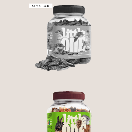
SEM STOCK
MIX DE INSECTOS
0G)
DESIDRATADOS -
LITTLE ONE
4,60 €
MIX DE VEGETAIS -
AS)
LITTLE ONE